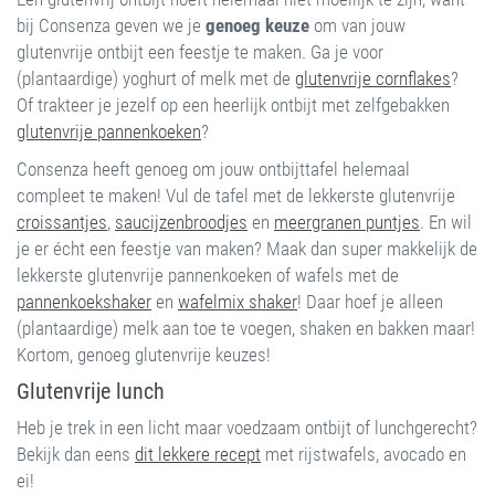
bij Consenza geven we je
genoeg keuze
om van jouw
glutenvrije ontbijt een feestje te maken. Ga je voor
(plantaardige) yoghurt of melk met de
glutenvrije cornflakes
?
Of trakteer je jezelf op een heerlijk ontbijt met zelfgebakken
glutenvrije pannenkoeken
?
Consenza heeft genoeg om jouw ontbijttafel helemaal
compleet te maken! Vul de tafel met de lekkerste glutenvrije
croissantjes
,
saucijzenbroodjes
en
meergranen puntjes
. En wil
je er écht een feestje van maken? Maak dan super makkelijk de
lekkerste glutenvrije pannenkoeken of wafels met de
pannenkoekshaker
en
wafelmix shaker
! Daar hoef je alleen
(plantaardige) melk aan toe te voegen, shaken en bakken maar!
Kortom, genoeg glutenvrije keuzes!
Glutenvrije lunch
Heb je trek in een licht maar voedzaam ontbijt of lunchgerecht?
Bekijk dan eens
dit lekkere recept
met rijstwafels, avocado en
ei!