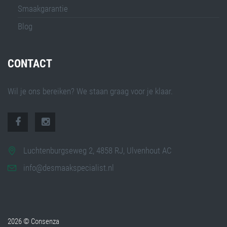
Smaakgarantie
Blog
CONTACT
Wil je ons bereiken? We staan graag voor je klaar.
Luchtenburgseweg 2, 4858 RJ, Ulvenhout AC
info@desmaakspecialist.nl
2026 © Consenza