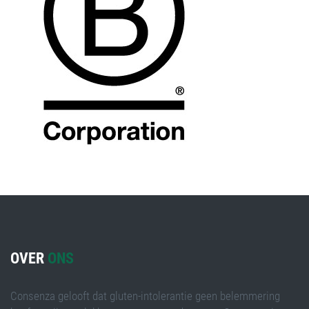
OVER
ONS
Consenza gelooft dat gluten-intolerantie geen belemmering