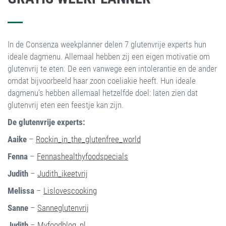
In de Consenza weekplanner delen 7 glutenvrije experts hun
ideale dagmenu. Allemaal hebben zij een eigen motivatie om
glutenvrij te eten. De een vanwege een intolerantie en de ander
omdat bijvoorbeeld haar zoon coeliakie heeft. Hun ideale
dagmenu’s hebben allemaal hetzelfde doel: laten zien dat
glutenvrij eten een feestje kan zijn.
De glutenvrije experts:
Aaike
–
Rockin_in_the_glutenfree_world
Fenna
–
Fennashealthyfoodspecials
Judith
–
Judith_ikeetvrij
Melissa
–
Lislovescooking
Sanne
–
Sanneglutenvrij
Judith
–
Myfoodblog_nl