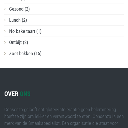
Gezond
(2)
Lunch
(2)
No bake taart
(1)
Ontbijt
(2)
Zoet bakken
(15)
OVER
ONS
Consenza gelooft dat gluten-intolerantie geen belemmering
hoeft te zijn om lekker en verantwoord te eten. Consenza is een
merk van de Smaakspecialist. Een organisatie die staat voor