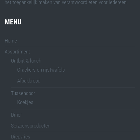
het toegankelijk maken van verantwoord eten voor iedereen.
MENU
Home
Assortiment
Ontbijt & lunch
Crackers en rijstwafels
Afbakbrood
Tussendoor
Koekjes
Diner
Seizoensproducten
Diepvries